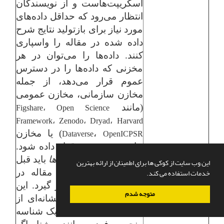
اسکریپت‌هاست و از نویسندگان
انتظار می‌رود که حداقل داده‌های
مورد نیاز برای بازتولید نتایج شرح
داده شده در مقاله را واسپاری
کنند. داده‌ها را می‌توان در هر
مخزنی که داده‌ها را در دسترس
عموم قرار می‌دهد، از جمله
مخازن سازمانی، مخازن عمومی
(مانند
Figshare، Open Science
Framework، Zenodo، Dryad، Harvard
،
) یا مخازن
Dataverse
OpenICPSR
خاص موضوعی، قرار داده شود.
بیانیه دسترسی به داده‌ها
باید قبل
این وب سایت از کوکی ها برای اطمینان از ارائه بهترین
خدمات استفاده می کند.
از منابع و مآخذ در مقاله در
انتهای متن اصلی قرار گیرد. این
متوجه شدم
بیانیه باید شامل (1) نشانه‌ای از
محل داده‌ها باشد؛ (2) یک شناسه