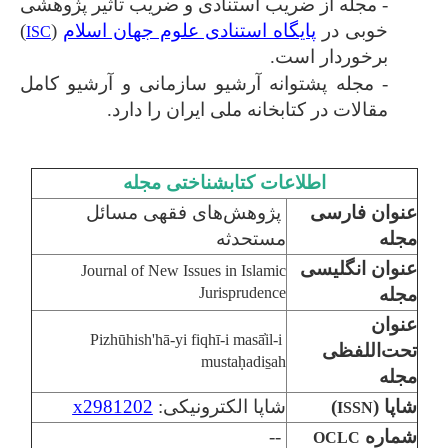
- مجله از ضریب استنادی و ضریب تأثیر پژوهشی
خوبی در
پایگاه استنادی علوم جهان اسلام
(
)
ISC
برخوردار است.
- مجله پشتوانه آرشیو سازمانی و آرشیو کامل
مقالات در کتابخانه ملی ایران را دارد.
اطلاعات کتابشناختی مجله
عنوان فارسی
پژوهش‌های فقهی مسائل
مجله
مستحدثه
عنوان انگلیسی
Journal of New Issues in Islamic
مجله
Jurisprudence
عنوان
Pizhūhish'hā-yi fiqhī-i masā̓il-i
تحت‌اللفظی
mustaḥadis̠ah
مجله
شاپا (
)
شاپا الکترونیکی:
x2981202
ISSN
شماره
--
OCLC