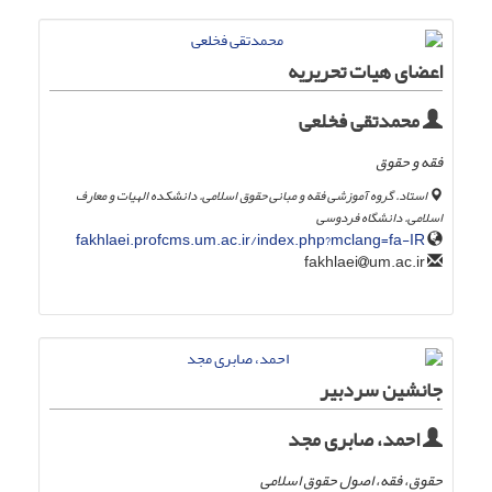
اعضای هیات تحریریه
محمدتقی فخلعی
فقه و حقوق
استاد. گروه آموزشی فقه و مبانی حقوق اسلامی. دانشکده الهیات و معارف
اسلامی. دانشگاه فردوسی
fakhlaei.profcms.um.ac.ir/index.php?mclang=fa-IR
um.ac.ir
fakhlaei
جانشین سردبیر
احمد، صابری مجد
حقوق، فقه، اصول حقوق اسلامی