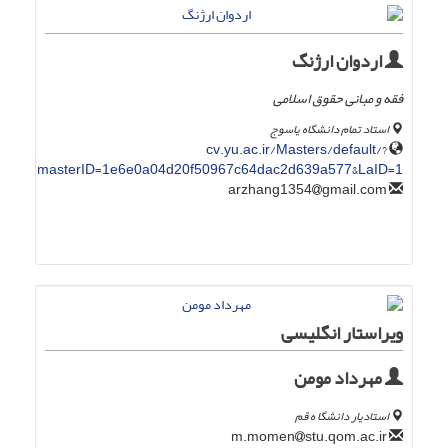
اردوان ارژنگ
فقه و مبانی حقوق اسلامی
استاد تمام دانشگاه یاسوج
cv.yu.ac.ir/Masters/default/?
masterID=1e6e0a04d20f50967c64dac2d639a577&LaID=1
gmail.com
arzhang1354
ویراستار انگلیسی
مهرداد مومن
استادیار دانشگا ه قم
stu.qom.ac.ir
m.momen