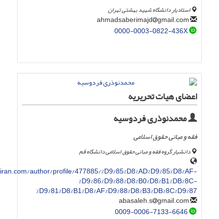
استادیار دانشگاه شهید بهشتی تهران
gmail.com
ahmadsaberimajd
0000-0003-0822-436X
اعضای هیات تحریریه
محمدنوذری فردوسیه
فقه و مبانی حقوق اسلامی
دانشیار گروه فقه و مبانی حقوق اسلامی دانشگاه قم
ran.com/author/profile/477885/%D9%85%D8%AD%D9%85%D8%AF-
%D9%86%D9%88%D8%B0%D8%B1%DB%8C-
%D9%81%D8%B1%D8%AF%D9%88%D8%B3%DB%8C%D9%87
gmail.com
abasaleh.s
0009-0006-7133-6646