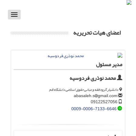
Toggle
vigation
اعضای هیات تحریریه
مدیر مسئول
محمد نوذری فردوسیه
دانشیار گروه فقه و مبانی حقوق اسلامی دانشگاه قم
gmail.com
abasaleh.s
09122527056
0009-0006-7133-6646