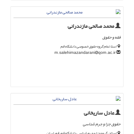
محمد صالحی مازندرانی
فقه و حقوق
استا تمام گروه حقوق خصوصی دانشگاه قم
qom.ac.ir
m.salehimazandarani
عادل ساریخانی
حقوق جزا و جرم شناسی
استاد، گروه جزا و جرم شناسی دانشگاه قم، قم، ایران